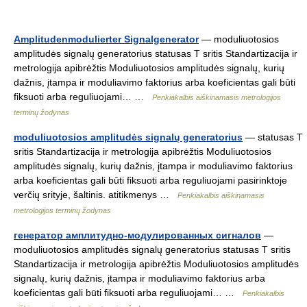
Amplitudenmodulierter Signalgenerator
— moduliuotosios
amplitudės signalų generatorius statusas T sritis Standartizacija ir
metrologija apibrėžtis Moduliuotosios amplitudės signalų, kurių
dažnis, įtampa ir moduliavimo faktorius arba koeficientas gali būti
fiksuoti arba reguliuojami… …
Penkiakalbis aiškinamasis metrologijos
terminų žodynas
moduliuotosios amplitudės signalų generatorius
— statusas T
sritis Standartizacija ir metrologija apibrėžtis Moduliuotosios
amplitudės signalų, kurių dažnis, įtampa ir moduliavimo faktorius
arba koeficientas gali būti fiksuoti arba reguliuojami pasirinktoje
verčių srityje, šaltinis. atitikmenys …
Penkiakalbis aiškinamasis
metrologijos terminų žodynas
генератор амплитудно-модулированных сигналов
—
moduliuotosios amplitudės signalų generatorius statusas T sritis
Standartizacija ir metrologija apibrėžtis Moduliuotosios amplitudės
signalų, kurių dažnis, įtampa ir moduliavimo faktorius arba
koeficientas gali būti fiksuoti arba reguliuojami… …
Penkiakalbis