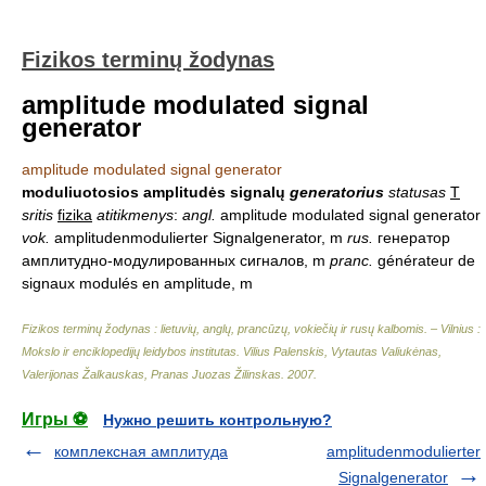
Fizikos terminų žodynas
amplitude modulated signal
generator
amplitude modulated signal generator
moduliuotosios amplitudės signalų
generatorius
statusas
T
sritis
fizika
atitikmenys
:
angl.
amplitude modulated signal generator
vok.
amplitudenmodulierter Signalgenerator, m
rus.
генератор
амплитудно-модулированных сигналов, m
pranc.
générateur de
signaux modulés en amplitude, m
Fizikos terminų žodynas : lietuvių, anglų, prancūzų, vokiečių ir rusų kalbomis. – Vilnius :
Mokslo ir enciklopedijų leidybos institutas
.
Vilius Palenskis, Vytautas Valiukėnas,
Valerijonas Žalkauskas, Pranas Juozas Žilinskas
.
2007
.
Игры ⚽
Нужно решить контрольную?
комплексная амплитуда
amplitudenmodulierter
Signalgenerator