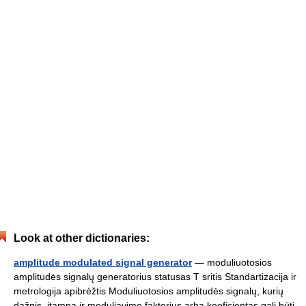
Look at other dictionaries:
amplitude modulated signal generator
— moduliuotosios
amplitudės signalų generatorius statusas T sritis Standartizacija ir
metrologija apibrėžtis Moduliuotosios amplitudės signalų, kurių
dažnis, įtampa ir moduliavimo faktorius arba koeficientas gali būti