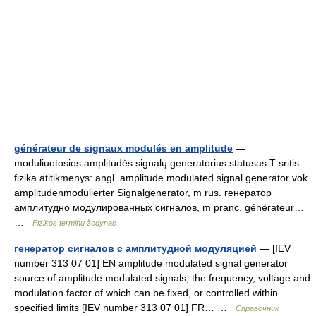
générateur de signaux modulés en amplitude
—
moduliuotosios amplitudės signalų generatorius statusas T sritis
fizika atitikmenys: angl. amplitude modulated signal generator vok.
amplitudenmodulierter Signalgenerator, m rus. генератор
амплитудно модулированных сигналов, m pranc. générateur…
…
Fizikos terminų žodynas
генератор сигналов с амплитудной модуляцией
— [IEV
number 313 07 01] EN amplitude modulated signal generator
source of amplitude modulated signals, the frequency, voltage and
modulation factor of which can be fixed, or controlled within
specified limits [IEV number 313 07 01] FR… …
Справочник