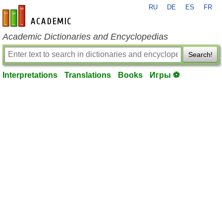
RU
DE
ES
FR
en-academic.com
Academic Dictionaries and Encyclopedias
Search!
Interpretations
Translations
Books
Игры ⚽