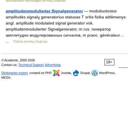
aiškinamasis metrologijos terminų žodynas
amplitudenmodulierter Signalgenerator
— moduliuotosios
amplitudės signalų generatorius statusas T sritis fizika atitikmenys:
angl. amplitude modulated signal generator vok.
amplitudenmodulierter Signalgenerator, m rus. генератор
амплитудно модулированных сигналов, m pranc. générateur…
…
Fizikos terminų žodynas
© Academic, 2000-2026
18+
Contact us:
Technical Support
,
Advertising
Dictionaries export
, created on PHP,
Joomla,
Drupal,
WordPress,
MODx.