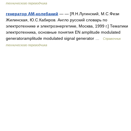
технического переводчика
генератор АМ-колебаний
— — [Я.Н.Лугинский, М.С.Фези
Жилинская, Ю.С.Кабиров. Англо русский словарь по
электротехнике и электроэнергетике, Москва, 1999 г.] Тематики
электротехника, основные понятия EN amplitude modulated
generatoramplitude modulated signal generator …
Справочник
технического переводчика