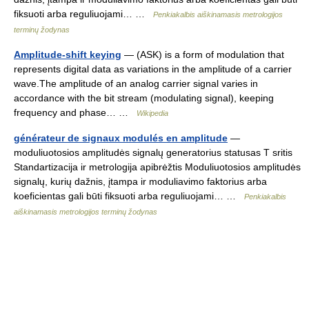
fiksuoti arba reguliuojami… …
Penkiakalbis aiškinamasis metrologijos
terminų žodynas
Amplitude-shift keying
— (ASK) is a form of modulation that
represents digital data as variations in the amplitude of a carrier
wave.The amplitude of an analog carrier signal varies in
accordance with the bit stream (modulating signal), keeping
frequency and phase… …
Wikipedia
générateur de signaux modulés en amplitude
—
moduliuotosios amplitudės signalų generatorius statusas T sritis
Standartizacija ir metrologija apibrėžtis Moduliuotosios amplitudės
signalų, kurių dažnis, įtampa ir moduliavimo faktorius arba
koeficientas gali būti fiksuoti arba reguliuojami… …
Penkiakalbis
aiškinamasis metrologijos terminų žodynas